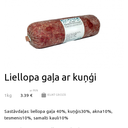
Liellopa gaļa ar kuņģi
ar PVN
1kg
3.39 €
IELIKT GROZĀ
Sastāvdaļas: liellopa gaļa 40%, kuņģis30%, akna10%,
tesmenis10%, samalti kauli10%