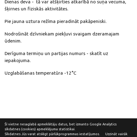
Dienas deva - tā var atšķirties atkarībā no suņa vecuma,
šķirnes un fiziskās aktivitātes.
Pie jauna uztura režīma pieradināt pakāpeniski.
Nodrošināt dzīvniekam piekļuvi svaigam dzeramajam
ūdenim.
Derīguma termiņu un partijas numurs - skatīt uz
iepakojuma.
Uzglabāšanas temperatūra -12°C
Šī vietne nesaglabā apmeklētāju datus, bet izmanto Google Analytics
sīkdatnes (cookies) apmeklējuma statistikai.
Sīkdatnes Jūs varat atslēgt pārlūkprogrammas iestatījumos.
Uzzināt vairāk