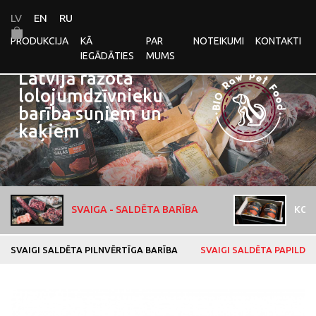
LV
EN
RU
PRODUKCIJA
KĀ
PAR
NOTEIKUMI
KONTAKTI
IEGĀDĀTIES
MUMS
Latvijā ražota
lolojumdzīvnieku
barība suņiem un
kaķiem
SVAIGA - SALDĒTA BARĪBA
KON
SVAIGI SALDĒTA PILNVĒRTĪGA BARĪBA
SVAIGI SALDĒTA PAPILDB