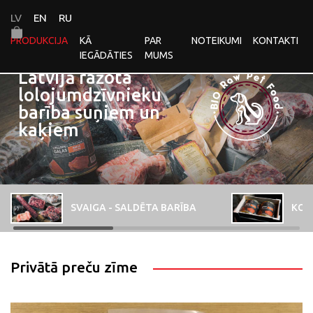
LV
EN
RU
PRODUKCIJA
KĀ
PAR
NOTEIKUMI
KONTAKTI
IEGĀDĀTIES
MUMS
Latvijā ražota
lolojumdzīvnieku
barība suņiem un
kaķiem
SVAIGA - SALDĒTA BARĪBA
KON
Privātā preču zīme