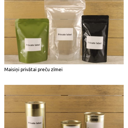
Maisiņi privātai preču zīmei