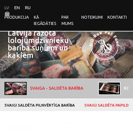
LV
EN
RU
PRODUKCIJA
KĀ
PAR
NOTEIKUMI
KONTAKTI
IEGĀDĀTIES
MUMS
Latvijā ražota
lolojumdzīvnieku
barība suņiem un
kaķiem
SVAIGA - SALDĒTA BARĪBA
KON
SVAIGI SALDĒTA PILNVĒRTĪGA BARĪBA
SVAIGI SALDĒTA PAPILDB