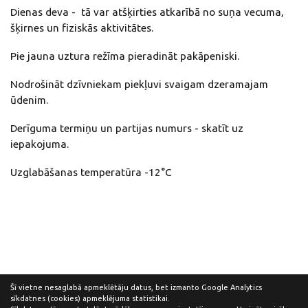
Dienas deva - tā var atšķirties atkarībā no suņa vecuma,
šķirnes un fiziskās aktivitātes.
Pie jauna uztura režīma pieradināt pakāpeniski.
Nodrošināt dzīvniekam piekļuvi svaigam dzeramajam
ūdenim.
Derīguma termiņu un partijas numurs - skatīt uz
iepakojuma.
Uzglabāšanas temperatūra -12°C
Šī vietne nesaglabā apmeklētāju datus, bet izmanto Google Analytics
sīkdatnes (cookies) apmeklējuma statistikai.