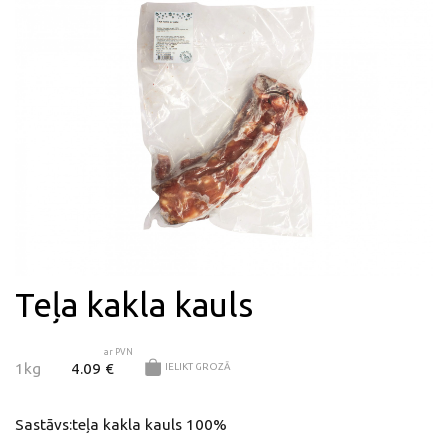
Teļa kakla kauls
ar PVN
1kg
4.09 €
IELIKT GROZĀ
Sastāvs:teļa kakla kauls 100%